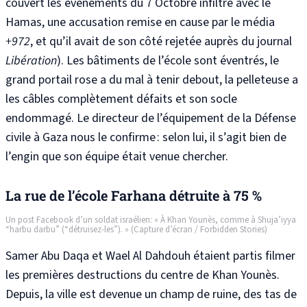
couvert les évènements du 7 Octobre infiltré avec le
Hamas
, une accusation remise en cause par le média
+972
, et qu’il avait de son côté rejetée auprès du journal
Libération
). Les bâtiments de l’école sont éventrés, le
grand portail rose a du mal à tenir debout, la pelleteuse a
les câbles complètement défaits et son socle
endommagé. Le directeur de l’équipement de la Défense
civile à Gaza nous le confirme
: selon lui, il s’agit bien de
l’engin que son équipe était venue chercher.
La rue de l’école Farhana détruite à 75 %
Un post Facebook d’un soldat israélien: « À
Khan Younès
, comme à
Shuja’iyya
“harbu darbu” (“détruisez-les”). » (Capture d’écran / Forbidden Stories)
Samer Abu Daqa et Wael Al Dahdouh étaient partis filmer
les premières destructions du centre de Khan Younès.
Depuis, la ville est devenue un champ de ruine, des tas de