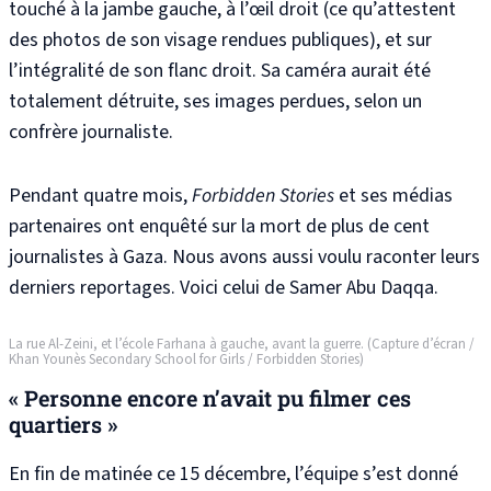
touché à la jambe gauche, à l’œil droit (ce qu’attestent
des photos de son visage
rendues publiques), et sur
l’intégralité de son flanc droit. Sa caméra aurait été
totalement détruite, ses images perdues, selon un
confrère journaliste.
Pendant quatre mois,
Forbidden Stories
et ses médias
partenaires ont enquêté sur la mort de plus de cent
journalistes à Gaza. Nous avons aussi voulu raconter leurs
derniers reportages. Voici celui de Samer Abu Daqqa.
La rue Al-Zeini, et l’école Farhana à gauche, avant la guerre. (Capture d’écran /
Khan Younès Secondary School for Girls / Forbidden Stories)
« Personne encore n’avait pu filmer ces
quartiers »
En fin de matinée ce 15 décembre, l’équipe s’est donné