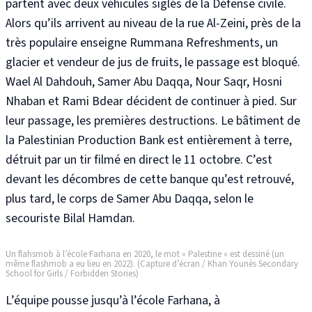
partent avec deux véhicules siglés de la Défense civile
.
Alors qu’ils arrivent au niveau de la rue Al-Zeini, près de la
très populaire enseigne Rummana Refreshments, un
glacier et vendeur de jus de fruits, le passage est bloqué
.
Wael Al Dahdouh, Samer Abu Daqqa, Nour Saqr, Hosni
Nhaban et Rami Bdear décident de continuer à pied
. Sur
leur passage, les premières destructions. Le bâtiment de
la Palestinian Production Bank est entièrement à terre,
détruit par un tir filmé en direct le 11 octobre.
C’est
devant les décombres de cette banque qu’est retrouvé,
plus tard, le corps de Samer Abu Daqqa, selon le
secouriste Bilal Hamdan
.
Un flahsmob à l’école Farhana en 2020, le mot « Palestine » est dessiné (un
même flashmob a eu lieu en 2022). (Capture d’écran / Khan Younès Secondary
School for Girls / Forbidden Stories)
L’équipe pousse jusqu’à l’école Farhana, à