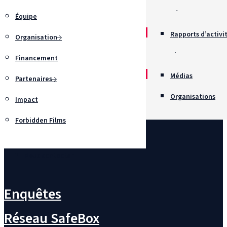
Récompenses
Équipe
Rapports d’activi
Organisation
Chartes
Financement
Recrutement
Médias
Partenaires
Organisations
Impact
Forbidden Films
Nous contacter
Enquêtes
Réseau SafeBox