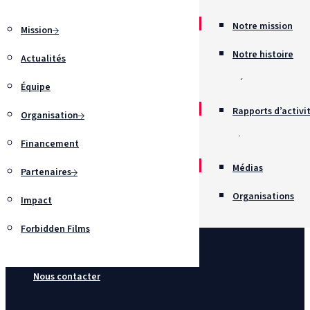
Notre mission
Mission
Notre histoire
Actualités
Récompenses
Équipe
Rapports d’activi
Organisation
Chartes
Financement
Recrutement
Médias
Partenaires
Organisations
Impact
Forbidden Films
Nous contacter