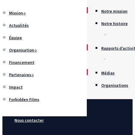
Notre mission
Mission
Notre histoire
Actualités
Récompenses
Équipe
Rapports d’activi
Organisation
Chartes
Financement
Recrutement
Médias
Partenaires
Organisations
Impact
Forbidden Films
Nous contacter