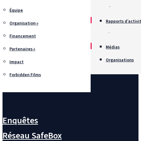
Récompenses
Équipe
Rapports d’activi
Organisation
Chartes
Financement
Recrutement
Médias
Partenaires
Organisations
Impact
Forbidden Films
Nous contacter
Enquêtes
Réseau SafeBox