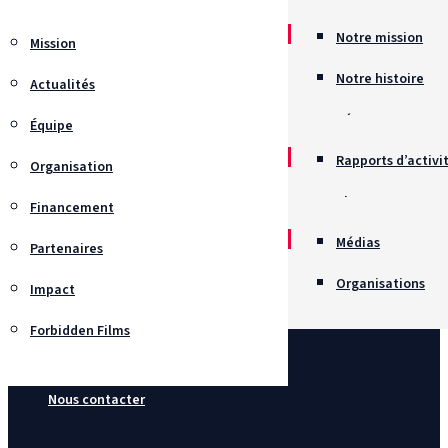
Notre mission
Mission
Notre histoire
Actualités
Récompenses
Équipe
Rapports d’activi
Organisation
Chartes
Financement
Recrutement
Médias
Partenaires
Organisations
Impact
Forbidden Films
Nous contacter