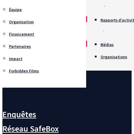
Récompenses
Équipe
Rapports d’activi
Organisation
Chartes
Financement
Recrutement
Médias
Partenaires
Organisations
Impact
Forbidden Films
Nous contacter
Enquêtes
Réseau SafeBox