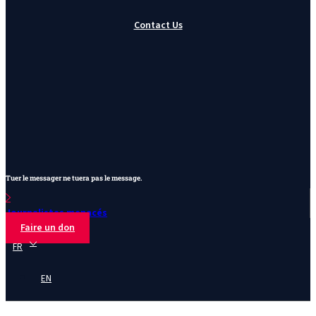
Contact Us
Tuer le messager ne tuera pas le message.
Journalistes menacés
Faire un don
FR
EN