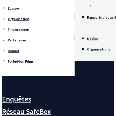
Récompenses
Équipe
Rapports d’activi
Organisation
Chartes
Financement
Recrutement
Médias
Partenaires
Organisations
Impact
Forbidden Films
Nous contacter
Enquêtes
Réseau SafeBox