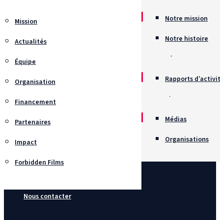
Notre mission
Mission
Notre histoire
Actualités
Récompenses
Équipe
Rapports d’activi
Organisation
Chartes
Financement
Recrutement
Médias
Partenaires
Organisations
Impact
Forbidden Films
Nous contacter