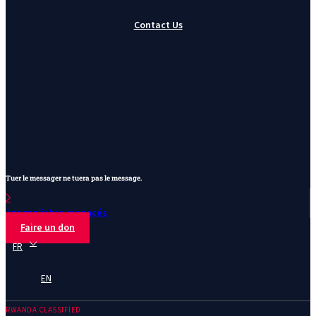
Contact Us
Tuer le messager ne tuera pas le message.
Journalistes menacés
Faire un don
FR
EN
RWANDA CLASSIFIED