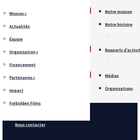
Notre mission
Mission
Notre histoire
Actualités
Récompenses
Équipe
Rapports d’activi
Organisation
Chartes
Financement
Recrutement
Médias
Partenaires
Organisations
Impact
Forbidden Films
Nous contacter