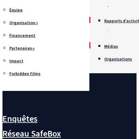
Récompenses
Équipe
Rapports d’activi
Organisation
Chartes
Financement
Recrutement
Médias
Partenaires
Organisations
Impact
Forbidden Films
Nous contacter
Enquêtes
Réseau SafeBox