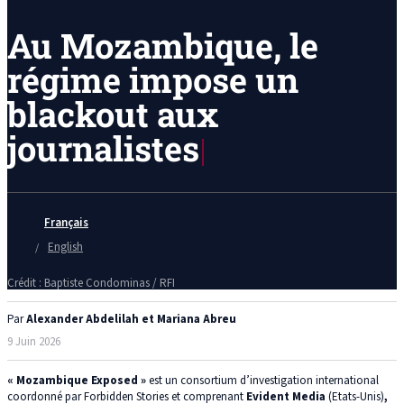
Au Mozambique, le
régime impose un
blackout aux
journalistes
Français
English
Crédit : Baptiste Condominas / RFI
Par
Alexander Abdelilah et Mariana Abreu
9 Juin 2026
« Mozambique Exposed »
est un consortium d’investigation international
coordonné par Forbidden Stories et comprenant
Evident Media
(Etats-Unis)
,