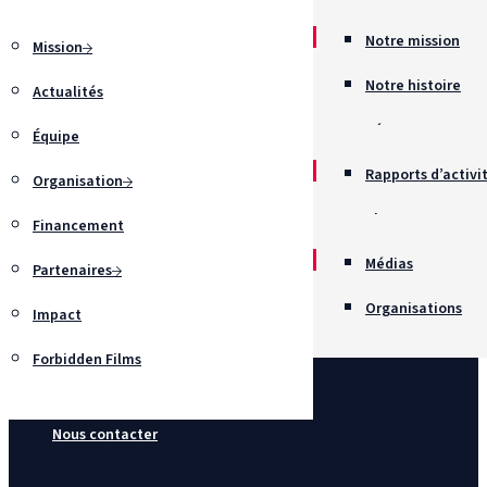
Notre mission
Mission
Notre histoire
Actualités
Récompenses
Équipe
Rapports d’activi
Organisation
Chartes
Financement
Recrutement
Médias
Partenaires
Organisations
Impact
Forbidden Films
Nous contacter