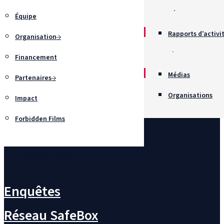
Récompenses
Équipe
Rapports d’activi
Organisation
Chartes
Financement
Recrutement
Médias
Partenaires
Organisations
Impact
Forbidden Films
Nous contacter
Enquêtes
Réseau SafeBox